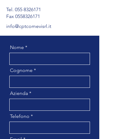
Tel.
055 8326171
Fax 0558326171
info@cptcomevisrl.it
Nome
Cognome
Azienda
Telefono