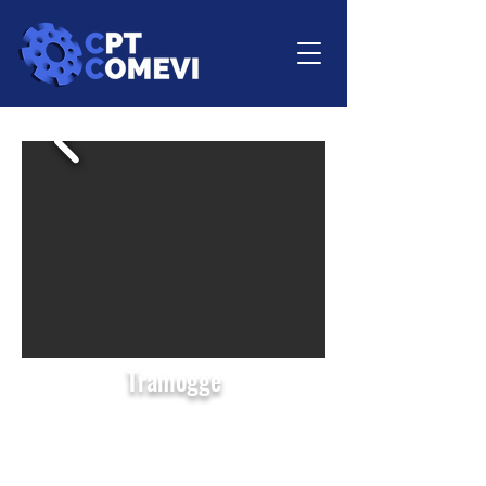
Tramogge
Le nostre tramogge vengono
utilizzate quando serve aumentare